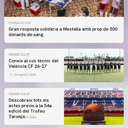
FUNDACIÓ VCF
Gran resposta solidària a Mestalla amb prop de 500
donants de sang
06 agosto 2026
PRIMER EQUIP
Coneix al cos tècnic del
Valencia CF 26-27
06 agosto 2026
PRIMER EQUIP
Descobreix tots els
actes previs a la 54a
edició del Trofeu
Taronja
06 agosto 2026