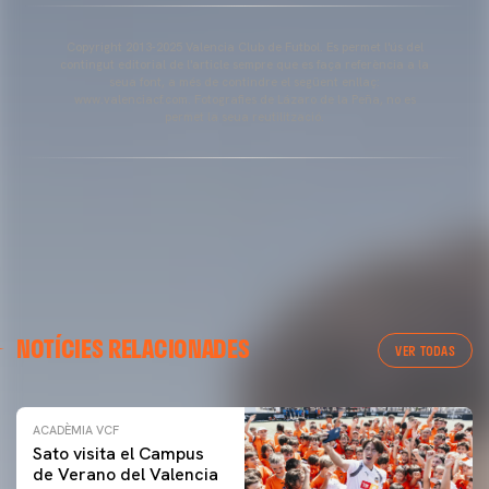
Copyright 2013-2025 Valencia Club de Futbol. Es permet l'ús del
contingut editorial de l'article sempre que es faça referència a la
seua font, a més de contindre el següent enllaç:
www.valenciacf.com. Fotografies de Lázaro de la Peña, no es
permet la seua reutilització.
NOTÍCIES RELACIONADES
VER TODAS
ACADÈMIA VCF
Sato visita el Campus
de Verano del Valencia