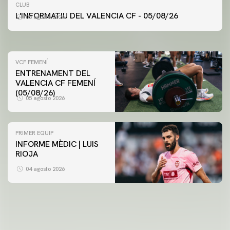
PRIMER EQUIP
CLUB
ENTRENAMENT DEL VALENCIA CF 5/8/2026
L'INFORMATIU DEL VALENCIA CF - 05/08/26
05 agosto 2026
05 agosto 2026
VCF FEMENÍ
ENTRENAMENT DEL
VALENCIA CF FEMENÍ
(05/08/26)
05 agosto 2026
PRIMER EQUIP
INFORME MÈDIC | LUIS
RIOJA
VCF FEMENÍ
ENTRENAMENT DEL VALENCIA CF FEMENÍ (04/08/26)
04 agosto 2026
04 agosto 2026