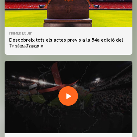
PRIMER EQUIP
Descobreix tots els actes previs a la 54a edició del
Trofeu Taronja
06 agosto 2026