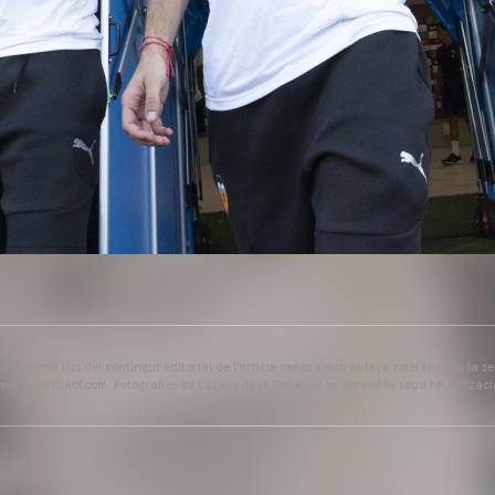
s permet l'ús del contingut editorial de l'article sempre que es faça referència a la s
ww.valenciacf.com. Fotografies de Lázaro de la Peña, no es permet la seua reutilitzaci