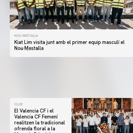
NOU MESTALLA
Kiat Lim visita junt amb el primer equip masculí el
Nou Mestalla
07 agosto 2026
CLUB
El Valencia CF i el
Valencia CF Femení
realitzen la tradicional
ofrenda floral a la