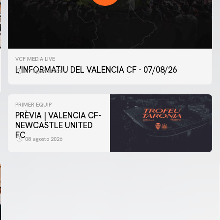
VCF MEDIA LIVE
L'INFORMATIU DEL VALENCIA CF - 07/08/26
07 agosto 2026
PRIMER EQUIP
PRÈVIA | VALENCIA CF-
NEWCASTLE UNITED
FC
08 agosto 2026