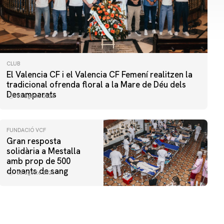
CLUB
El Valencia CF i el Valencia CF Femení realitzen la
tradicional ofrenda floral a la Mare de Déu dels
Desamparats
07 agosto 2026
FUNDACIÓ VCF
Gran resposta
solidària a Mestalla
amb prop de 500
donants de sang
06 agosto 2026