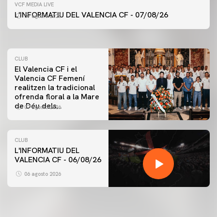
PRIMER EQUIP
VCF MEDIA LIVE
ENTRENAMENT DEL VALENCIA CF 7/8/2026
L'INFORMATIU DEL VALENCIA CF - 07/08/26
07 agosto 2026
07 agosto 2026
CLUB
El Valencia CF i el
Valencia CF Femení
realitzen la tradicional
ofrenda floral a la Mare
de Déu dels
07 agosto 2026
Desamparats
CLUB
L'INFORMATIU DEL
VALENCIA CF - 06/08/26
PRIMER EQUIP
ENTRENAMENT DEL VALENCIA CF 6/8/2026
06 agosto 2026
06 agosto 2026