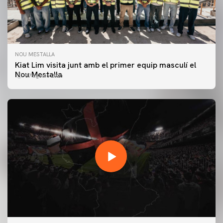
NOU MESTALLA
Kiat Lim visita junt amb el primer equip masculí el
Nou Mestalla
07 agosto 2026