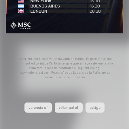
Copyright 2013-2025 Valencia Club de Futbol. Es permet l'ús del
contingut editorial de l'article sempre que es faça referència a la
seua font, a més de contindre el següent enllaç:
www.valenciacf.com. Fotografies de Lázaro de la Peña, no es
permet la seua reutilització.
valencia cf
villarreal cf
LaLiga