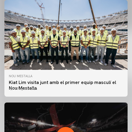
NOU MESTALLA
Kiat Lim visita junt amb el primer equip masculí el
Nou Mestalla
07 agosto 2026