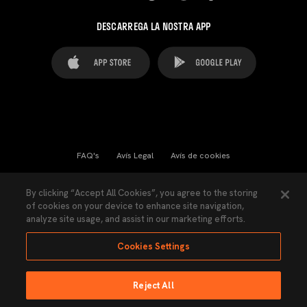
DESCARREGA LA NOSTRA APP
FAQ's
Avís Legal
Avís de cookies
Cookies Settings
Contactes
Premsa
By clicking “Accept All Cookies”, you agree to the storing
of cookies on your device to enhance site navigation,
Llei de Transparència
Política de Privacitat
analyze site usage, and assist in our marketing efforts.
Accessibilitat
Cookies Settings
Reject All
Ninguna parte de esta página puede ser reproducida sin el permiso del Valencia