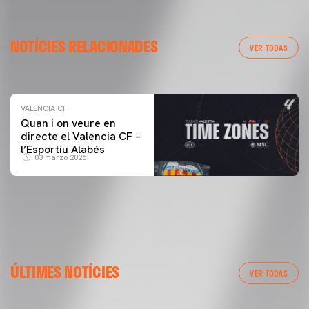
VALENCIA CF
NOTÍCIES RELACIONADES
ENTRENAMENT DEL VALENCIA CF 04/03/26
VER TODAS
04 marzo 2026
VALENCIA CF
Quan i on veure en
directe el Valencia CF –
l’Esportiu Alabés
03 marzo 2026
ÚLTIMES NOTÍCIES
VER TODAS