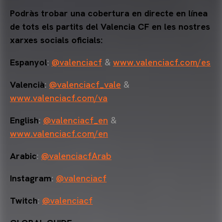
Podràs trobar una cobertura en directe en línea
de tots els partits del Valencia CF en les nostres
xarxes socials oficials:
Espanyol
:
@valenciacf
&
www.valenciacf.com/es
Valencià
:
@valenciacf_vale
&
www.valenciacf.com/va
English
:
@valenciacf_en
&
www.valenciacf.com/en
Arabic
:
@valenciacfArab
Instagram
:
@valenciacf
Twitch
:
@valenciacf