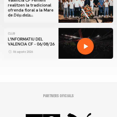
Valencia CF Femení
realitzen la tradicional
ofrenda floral a la Mare
de Déu dels
07 agosto 2026
Desamparats
CLUB
L'INFORMATIU DEL
VALENCIA CF - 06/08/26
06 agosto 2026
PARTNERS OFICIALS