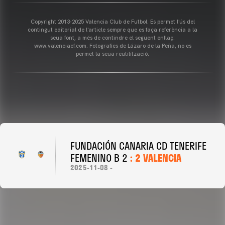
Copyright 2013-2025 Valencia Club de Futbol. Es permet l'ús del
contingut editorial de l'article sempre que es faça referència a la
seua font, a més de contindre el següent enllaç:
www.valenciacf.com. Fotografies de Lázaro de la Peña, no es
permet la seua reutilització.
FUNDACIÓN CANARIA CD TENERIFE
FEMENINO B 2
: 2 VALENCIA
2025-11-08 -