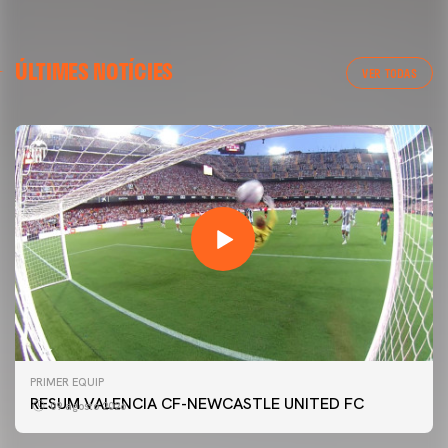
ÚLTIMES NOTÍCIES
VER TODAS
PRIMER EQUIP
RESUM VALENCIA CF-NEWCASTLE UNITED FC
09 agosto 2026