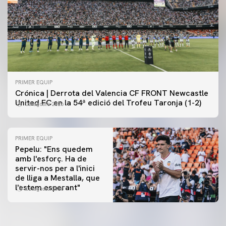
PRIMER EQUIP
Crónica | Derrota del Valencia CF FRONT Newcastle
United FC en la 54ª edició del Trofeu Taronja (1-2)
08 agosto 2026
PRIMER EQUIP
Pepelu: "Ens quedem
amb l'esforç. Ha de
servir-nos per a l'inici
PRIMER EQUIP
de lliga a Mestalla, que
📸 #ValenciaNUFC
PRIMER EQUIP
l'estem esperant"
08 agosto 2026
MESTALLA 📍
08 agosto 2026
08 agosto 2026