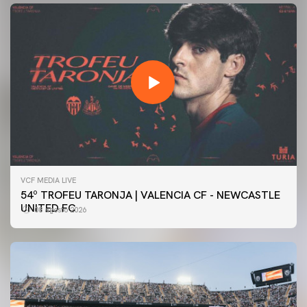
VCF MEDIA LIVE
54º TROFEU TARONJA | VALENCIA CF - NEWCASTLE
UNITED FC
08 agosto 2026