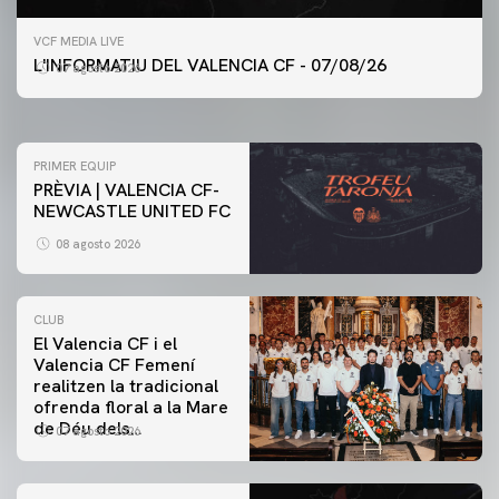
PRIMER EQUIP
VCF MEDIA LIVE
ENTRENAMENT DEL VALENCIA CF 7/8/2026
L'INFORMATIU DEL VALENCIA CF - 07/08/26
07 agosto 2026
07 agosto 2026
PRIMER EQUIP
PRÈVIA | VALENCIA CF-
NEWCASTLE UNITED FC
08 agosto 2026
CLUB
El Valencia CF i el
Valencia CF Femení
realitzen la tradicional
ofrenda floral a la Mare
de Déu dels
07 agosto 2026
Desamparats