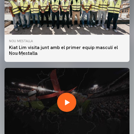
NOU MESTALLA
Kiat Lim visita junt amb el primer equip masculí el
Nou Mestalla
07 agosto 2026