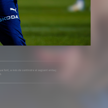
eua font, a més de contindre el següent enllaç:
ó.