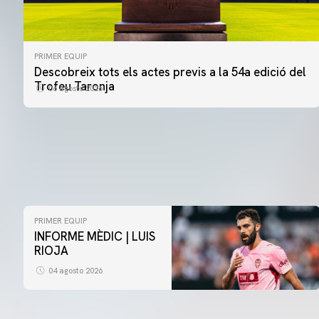
PRIMER EQUIP
Descobreix tots els actes previs a la 54a edició del
Trofeu Taronja
06 agosto 2026
PRIMER EQUIP
INFORME MÈDIC | LUIS
RIOJA
04 agosto 2026