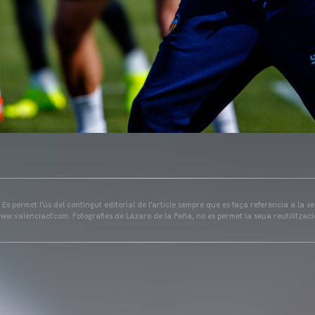
s permet l'ús del contingut editorial de l'article sempre que es faça referència a la s
ww.valenciacf.com. Fotografies de Lázaro de la Peña, no es permet la seua reutilitzaci