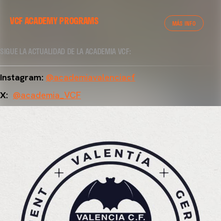
VCF ACADEMY PROGRAMS
MÁS INFO
SIGUE LA ACTUALIDAD DE LA ACADEMIA VCF:
Instagram:
@academiavalenciacf
X:
@academia_VCF