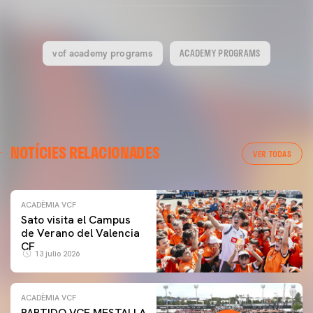
vcf academy programs
ACADEMY PROGRAMS
NOTÍCIES RELACIONADES
VER TODAS
ACADÈMIA VCF
Sato visita el Campus
de Verano del Valencia
CF
13 julio 2026
ACADÈMIA VCF
PARTIDO VCF MESTALLA