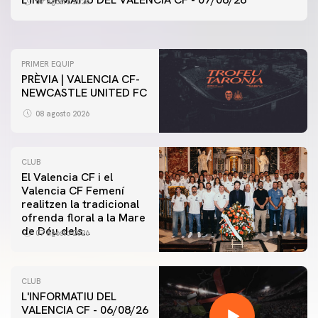
07 agosto 2026
07 agosto 2026
PRIMER EQUIP
PRÈVIA | VALENCIA CF-
NEWCASTLE UNITED FC
08 agosto 2026
CLUB
El Valencia CF i el
Valencia CF Femení
realitzen la tradicional
ofrenda floral a la Mare
de Déu dels
07 agosto 2026
Desamparats
CLUB
L'INFORMATIU DEL
VALENCIA CF - 06/08/26