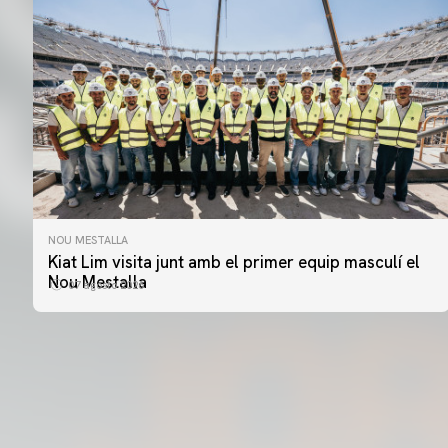
NOU MESTALLA
Kiat Lim visita junt amb el primer equip masculí el
Nou Mestalla
07 agosto 2026