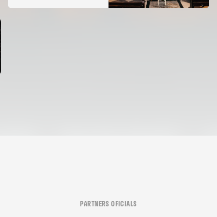
Desamparats
PARTNERS OFICIALS