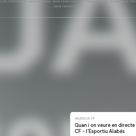
és de contindre el següent enllaç: www.valenciacf.com. Fotografies de Lázaro de la Peñ
seua reutilització.
VALENCIA CF
Quan i on veure en directe 
CF – l’Esportiu Alabés