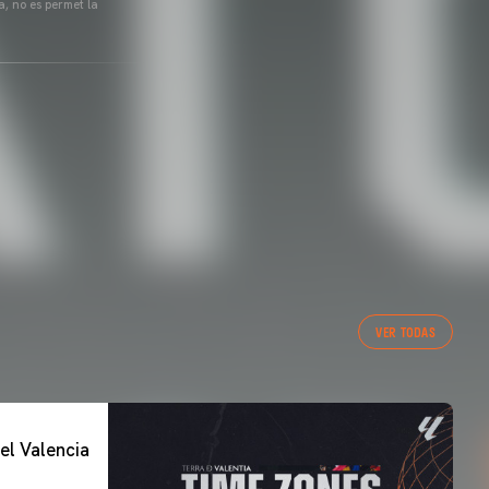
a, no es permet la
VER TODAS
el Valencia