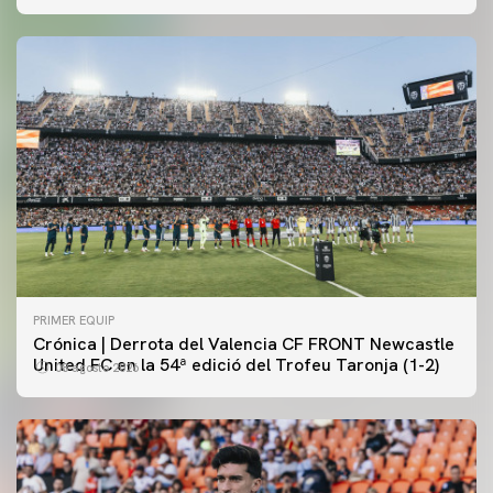
PRIMER EQUIP
Crónica | Derrota del Valencia CF FRONT Newcastle
United FC en la 54ª edició del Trofeu Taronja (1-2)
08 agosto 2026