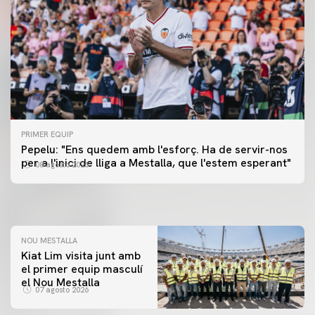
PRIMER EQUIP
PRIMER EQUIP
Pepelu: "Ens quedem amb l'esforç. Ha de servir-nos
📸 #ValenciaNUFC
PRIMER EQUIP
per a l'inici de lliga a Mestalla, que l'estem esperant"
08 agosto 2026
MESTALLA 📍
08 agosto 2026
08 agosto 2026
NOU MESTALLA
Kiat Lim visita junt amb
el primer equip masculí
el Nou Mestalla
07 agosto 2026