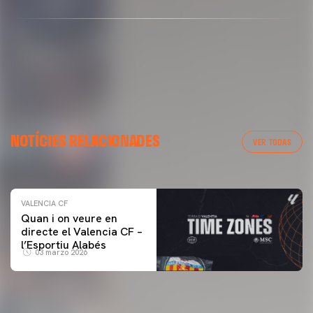
VALENCIA CF
NOTÍCIES RELACIONADES
ENTRENAMENT DEL VALENCIA CF 04/03/26
VER TODAS
04 marzo 2026
VALENCIA CF
Quan i on veure en
directe el Valencia CF –
l’Esportiu Alabés
03 marzo 2026