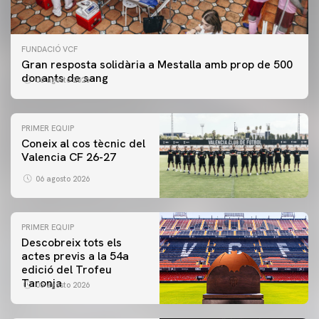
FUNDACIÓ VCF
Gran resposta solidària a Mestalla amb prop de 500
donants de sang
06 agosto 2026
PRIMER EQUIP
Coneix al cos tècnic del
Valencia CF 26-27
06 agosto 2026
PRIMER EQUIP
Descobreix tots els
actes previs a la 54a
edició del Trofeu
Taronja
06 agosto 2026