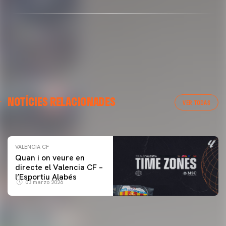
VALENCIA CF
NOTÍCIES RELACIONADES
ENTRENAMENT DEL VALENCIA CF 04/03/26
VER TODAS
04 marzo 2026
VALENCIA CF
Quan i on veure en
directe el Valencia CF –
l’Esportiu Alabés
03 marzo 2026