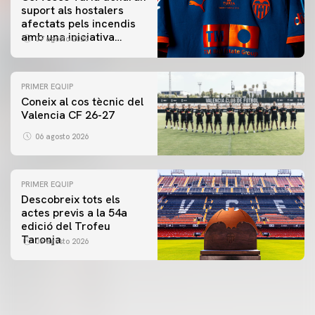
suport als hostalers
afectats pels incendis
amb una iniciativa
07 agosto 2026
especial al Trofeu
Taronja
PRIMER EQUIP
Coneix al cos tècnic del
Valencia CF 26-27
06 agosto 2026
PRIMER EQUIP
Descobreix tots els
actes previs a la 54a
edició del Trofeu
Taronja
06 agosto 2026