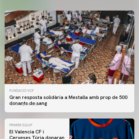
FUNDACIÓ VCF
Gran resposta solidària a Mestalla amb prop de 500
donants de sang
06 agosto 2026
PRIMER EQUIP
El Valencia CF i
Cerveses Túria donaran