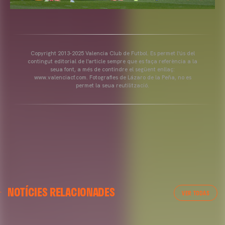
Copyright 2013-2025 Valencia Club de Futbol. Es permet l'ús del
contingut editorial de l'article sempre que es faça referència a la
seua font, a més de contindre el següent enllaç:
www.valenciacf.com. Fotografies de Lázaro de la Peña, no es
permet la seua reutilització.
VALENCIA CF
NOTÍCIES RELACIONADES
ENTRENAMENT DEL VALENCIA CF 04/03/26
VER TODAS
04 marzo 2026