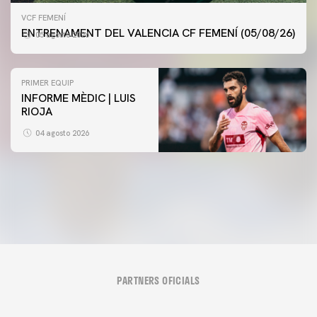
VCF FEMENÍ
ENTRENAMENT DEL VALENCIA CF FEMENÍ (05/08/26)
05 agosto 2026
PRIMER EQUIP
INFORME MÈDIC | LUIS
RIOJA
VCF FEMENÍ
ENTRENAMENT DEL VALENCIA CF FEMENÍ (04/08/26)
PRIMER EQUIP
04 agosto 2026
ENTRENAMENT DEL VALENCIA CF 4/8/2026
04 agosto 2026
04 agosto 2026
PARTNERS OFICIALS