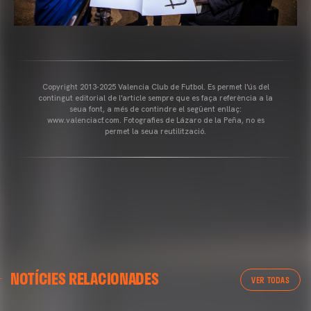
Copyright 2013-2025 Valencia Club de Futbol. Es permet l'ús del
contingut editorial de l'article sempre que es faça referència a la
seua font, a més de contindre el següent enllaç:
www.valenciacf.com. Fotografies de Lázaro de la Peña, no es
permet la seua reutilització.
VALENCIA CF
NOTÍCIES RELACIONADES
ENTRENAMENT DEL VALENCIA CF 04/03/26
VER TODAS
04 marzo 2026