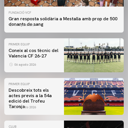
FUNDACIÓ VCF
Gran resposta solidària a Mestalla amb prop de 500
donants de sang
06 agosto 2026
PRIMER EQUIP
Coneix al cos tècnic del
Valencia CF 26-27
06 agosto 2026
PRIMER EQUIP
Descobreix tots els
actes previs a la 54a
edició del Trofeu
Taronja
06 agosto 2026
CLUB