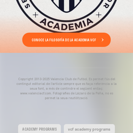
CONOCE LA FILOSOFÍA DE LA ACADEMIA VCF
Copyright 2013-2025 Valencia Club de Futbol. Es permet l'ús del
contingut editorial de l'article sempre que es faça referència a la
seua font, a més de contindre el següent enllaç:
www.valenciacf.com. Fotografies de Lázaro de la Peña, no es
permet la seua reutilització.
ACADEMY PROGRAMS
vcf academy programs