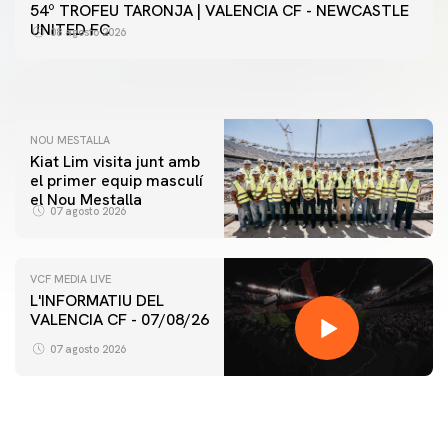
PRIMER EQUIP
54º TROFEU TARONJA | VALENCIA CF - NEWCASTLE
📸 #ValenciaNUFC
PRIMER EQUIP
UNITED FC
08 agosto 2026
MESTALLA 📍
08 agosto 2026
08 agosto 2026
NOU MESTALLA
Kiat Lim visita junt amb
el primer equip masculí
el Nou Mestalla
07 agosto 2026
VCF MEDIA LIVE
L'INFORMATIU DEL
VALENCIA CF - 07/08/26
PRIMER EQUIP
ENTRENAMENT DEL VALENCIA CF 7/8/2026
07 agosto 2026
07 agosto 2026