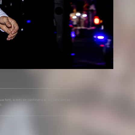
eua font, a més de contindre el següent enllaç:
ó.