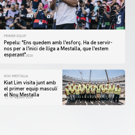
PRIMER EQUIP
Pepelu: "Ens quedem amb l'esforç. Ha de servir-
nos per a l'inici de lliga a Mestalla, que l'estem
esperant"
08 agosto 2026
NOU MESTALLA
Kiat Lim visita junt amb
el primer equip masculí
el Nou Mestalla
07 agosto 2026