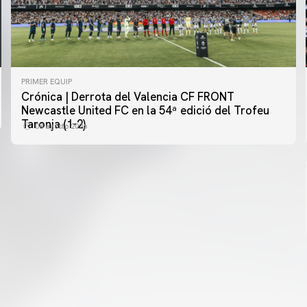
PRIMER EQUIP
Crónica | Derrota del Valencia CF FRONT
PRIMER EQUIP
Newcastle United FC en la 54ª edició del Trofeu
MESTALLA 📍
Taronja (1-2)
08 agosto 2026
08 agosto 2026