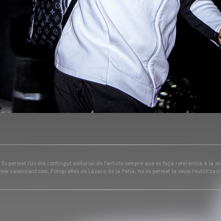
s permet l'ús del contingut editorial de l'article sempre que es faça referència a la s
ww.valenciacf.com. Fotografies de Lázaro de la Peña, no es permet la seua reutilitzaci