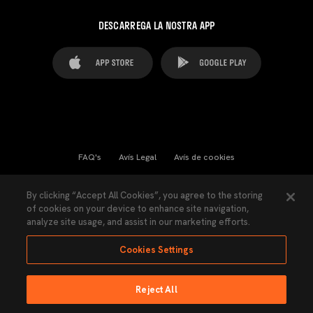
DESCARREGA LA NOSTRA APP
FAQ's
Avís Legal
Avís de cookies
Cookies Settings
Contactes
Premsa
By clicking “Accept All Cookies”, you agree to the storing
of cookies on your device to enhance site navigation,
Llei de Transparència
Política de Privacitat
analyze site usage, and assist in our marketing efforts.
Accessibilitat
Cookies Settings
Reject All
Ninguna parte de esta página puede ser reproducida sin el permiso del Valencia