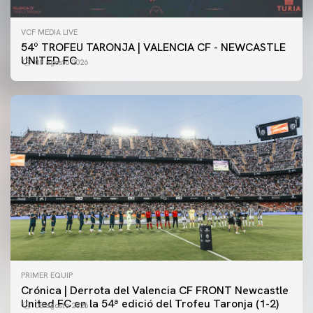
VCF MEDIA LIVE
54º TROFEU TARONJA | VALENCIA CF - NEWCASTLE
UNITED FC
08 agosto 2026
PRIMER EQUIP
Crónica | Derrota del Valencia CF FRONT Newcastle
United FC en la 54ª edició del Trofeu Taronja (1-2)
08 agosto 2026