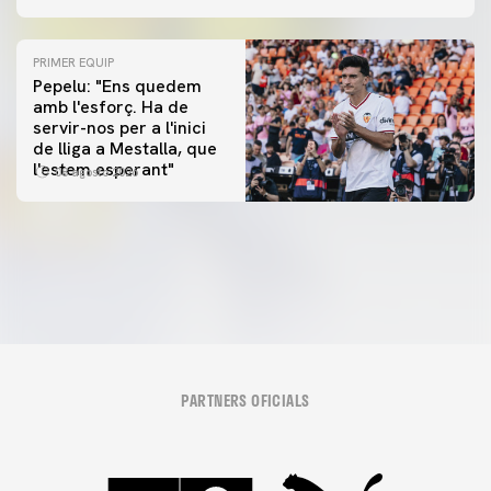
PRIMER EQUIP
Pepelu: "Ens quedem
amb l'esforç. Ha de
servir-nos per a l'inici
PRIMER EQUIP
de lliga a Mestalla, que
📸 #ValenciaNUFC
PRIMER EQUIP
l'estem esperant"
08 agosto 2026
MESTALLA 📍
08 agosto 2026
08 agosto 2026
PARTNERS OFICIALS