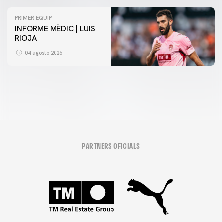
PRIMER EQUIP
INFORME MÈDIC | LUIS
RIOJA
VCF FEMENÍ
ENTRENAMENT DEL VALENCIA CF FEMENÍ (04/08/26)
04 agosto 2026
04 agosto 2026
PARTNERS OFICIALS