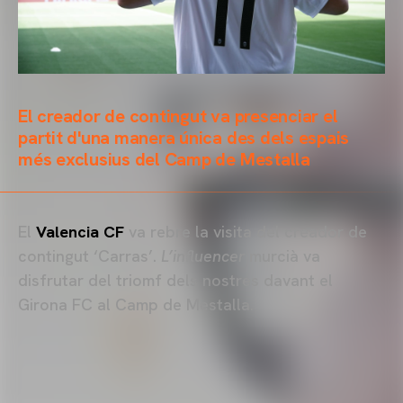
El creador de contingut va presenciar el
partit d'una manera única des dels espais
més exclusius del Camp de Mestalla
El
Valencia CF
va rebre la visita del creador de
contingut ‘Carras’.
L’influencer
murcià va
disfrutar del triomf dels nostres davant el
Girona FC al Camp de Mestalla.