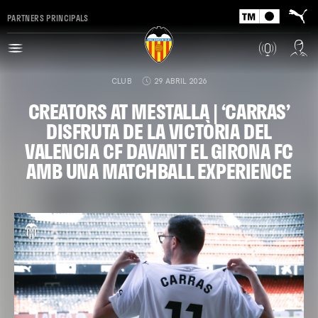
PARTNERS PRINCIPALS
CLUB
29 ABRIL 2026
CREATORS AT MESTALLA | ‘CARRAS’
DISFRUTA DE LA VICTÒRIA DEL
VALENCIA CF DAVANT EL GIRONA FC
AMB UNA MATCHBALL EXPERIENCE