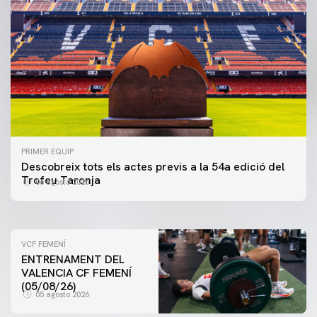
PRIMER EQUIP
PRIMER EQUIP
Descobreix tots els actes previs a la 54a edició del
ENTRENAMENT DEL VALENCIA CF 5/8/2026
Trofeu Taronja
06 agosto 2026
05 agosto 2026
VCF FEMENÍ
ENTRENAMENT DEL
VALENCIA CF FEMENÍ
(05/08/26)
05 agosto 2026