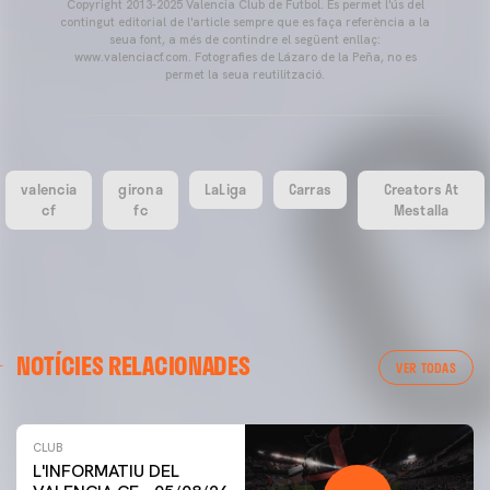
Copyright 2013-2025 Valencia Club de Futbol. Es permet l'ús del
contingut editorial de l'article sempre que es faça referència a la
seua font, a més de contindre el següent enllaç:
www.valenciacf.com. Fotografies de Lázaro de la Peña, no es
permet la seua reutilització.
valencia
girona
LaLiga
Carras
Creators At
cf
fc
Mestalla
NOTÍCIES RELACIONADES
VER TODAS
CLUB
L'INFORMATIU DEL