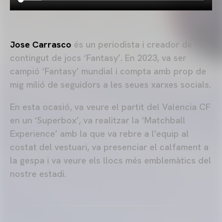
Jose Carrasco
és un periodista i creador de
contingut de jocs ‘Fantasy’. En 2023, va ser
campió ‘Fantasy’ mundial i compta amb prop de
mig milió de seguidors a les seues xarxes socials.
En esta ocasió, va veure el partit del Valencia CF
en un ‘Superbox’, va realitzar la ‘Matchball
Experience’ amb la que va rebre a l'equip al
costat del vestuari, va presenciar el calfament a
la gespa i va veure els llocs més emblemàtics del
nostre estadi.