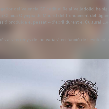
jugador del Valencia CF cedit al Reial Valladolid, ha si
 la Clínica Olympia de Madrid del trencament del lliga
lesió produïda el passat 4 d'abril durant el Cultural Ll
nés als terrenys de joc variarà en funció de l'evolució 