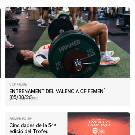
VCF FEMENÍ
ENTRENAMENT DEL VALENCIA CF FEMENÍ
(05/08/26)
05 agosto 2026
PRIMER EQUIP
Cinc dades de la 54ª
edició del Trofeu