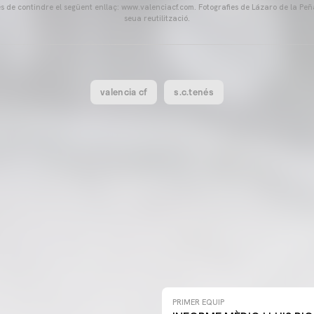
és de contindre el següent enllaç: www.valenciacf.com. Fotografies de Lázaro de la Peñ
seua reutilització.
valencia cf
s.c.tenés
PRIMER EQUIP