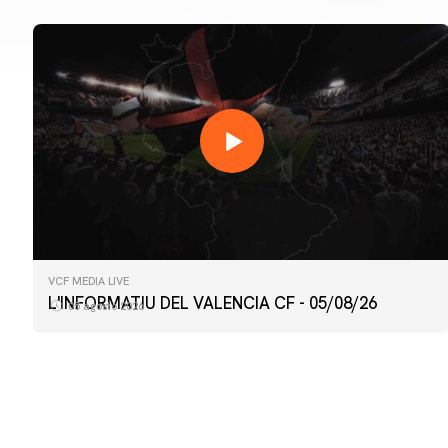
VCF MEDIA LIVE
PRIMER EQUIP
L'INFORMATIU DEL VALENCIA CF - 05/08/26
05 agosto 2026
ENTRENAMENT DEL VALENCIA CF 4/8/2026
04 agosto 2026