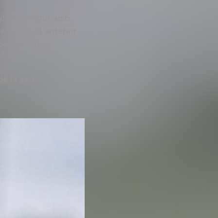
gut intervingut amb
ment creuat anterior
eonesa – Reial
de la seua