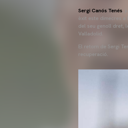
Sergi Canós Tenés
, 
èxit este dimecres a
del seu genoll dret, 
Valladolid.
El retorn de Sergi Te
recuperació.