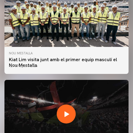
NOU MESTALLA
Kiat Lim visita junt amb el primer equip masculí el
Nou Mestalla
07 agosto 2026