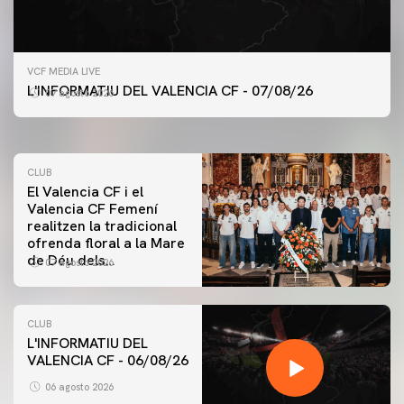
PRIMER EQUIP
VCF MEDIA LIVE
ENTRENAMENT DEL VALENCIA CF 7/8/2026
L'INFORMATIU DEL VALENCIA CF - 07/08/26
07 agosto 2026
07 agosto 2026
CLUB
El Valencia CF i el
Valencia CF Femení
realitzen la tradicional
ofrenda floral a la Mare
de Déu dels
07 agosto 2026
Desamparats
CLUB
L'INFORMATIU DEL
VALENCIA CF - 06/08/26
PRIMER EQUIP
ENTRENAMENT DEL VALENCIA CF 6/8/2026
06 agosto 2026