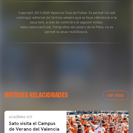
Copyright 2013-2025 Valencia Club de Futbol. Es permet l'ús del
contingut editorial de l'article sempre que es faça referència a la
seua font, a més de contindre el següent enllaç:
www.valenciacf.com. Fotografies de Lázaro de la Peña, no es
permet la seua reutilització.
NOTÍCIES RELACIONADES
VER TODAS
ACADÈMIA VCF
Sato visita el Campus
de Verano del Valencia