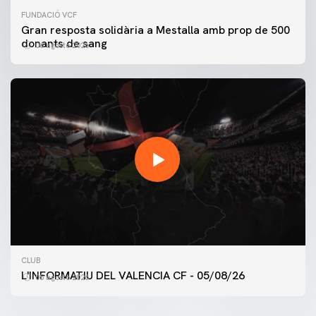
FUNDACIÓ VCF
Gran resposta solidària a Mestalla amb prop de 500
donants de sang
06 agosto 2026
PRIMER EQUIP
CLUB
ENTRENAMENT DEL VALENCIA CF 5/8/2026
L'INFORMATIU DEL VALENCIA CF - 05/08/26
05 agosto 2026
05 agosto 2026