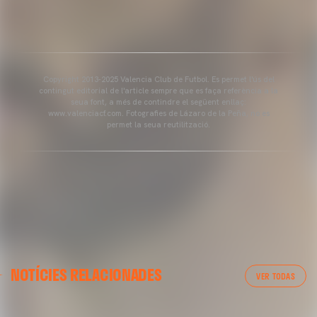
Copyright 2013-2025 Valencia Club de Futbol. Es permet l'ús del
contingut editorial de l'article sempre que es faça referència a la
seua font, a més de contindre el següent enllaç:
www.valenciacf.com. Fotografies de Lázaro de la Peña, no es
permet la seua reutilització.
PRIMER EQUIP
NOTÍCIES RELACIONADES
ENTRENAMENT DEL VALENCIA CF 6/8/2026
VER TODAS
06 agosto 2026