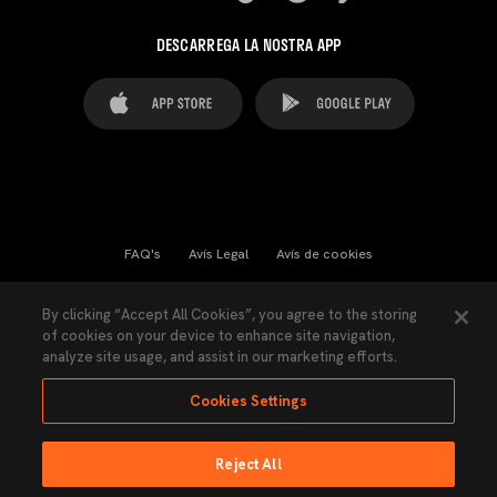
DESCARREGA LA NOSTRA APP
FAQ's
Avís Legal
Avís de cookies
Cookies Settings
Contactes
Premsa
By clicking “Accept All Cookies”, you agree to the storing
of cookies on your device to enhance site navigation,
Llei de Transparència
Política de Privacitat
analyze site usage, and assist in our marketing efforts.
Accessibilitat
Cookies Settings
Reject All
Ninguna parte de esta página puede ser reproducida sin el permiso del Valencia