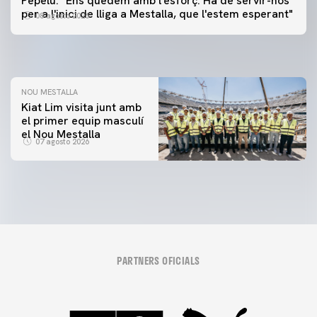
Pepelu: "Ens quedem amb l'esforç. Ha de servir-nos
📸 #ValenciaNUFC
PRIMER EQUIP
per a l'inici de lliga a Mestalla, que l'estem esperant"
08 agosto 2026
MESTALLA 📍
08 agosto 2026
08 agosto 2026
NOU MESTALLA
Kiat Lim visita junt amb
el primer equip masculí
el Nou Mestalla
07 agosto 2026
PARTNERS OFICIALS