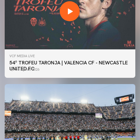
VCF MEDIA LIVE
54º TROFEU TARONJA | VALENCIA CF - NEWCASTLE
UNITED FC
08 agosto 2026