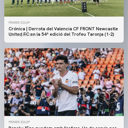
PRIMER EQUIP
Crónica | Derrota del Valencia CF FRONT Newcastle
United FC en la 54ª edició del Trofeu Taronja (1-2)
08 agosto 2026
PRIMER EQUIP
PRIMER EQUIP