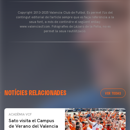
Copyright 2013-2025 Valencia Club de Futbol. Es permet l'ús del
contingut editorial de l'article sempre que es faça referència a la
seua font, a més de contindre el següent enllaç:
www.valenciacf.com. Fotografies de Lázaro de la Peña, no es
permet la seua reutilització.
NOTÍCIES RELACIONADES
VER TODAS
ACADÈMIA VCF
Sato visita el Campus
de Verano del Valencia