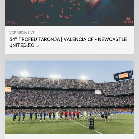
VCF MEDIA LIVE
54º TROFEU TARONJA | VALENCIA CF - NEWCASTLE
UNITED FC
08 agosto 2026