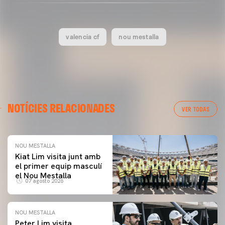
valencia cf
nou mestalla
NOTÍCIES RELACIONADES
VER TODAS
NOU MESTALLA
Kiat Lim visita junt amb
el primer equip masculí
el Nou Mestalla
07 agosto 2026
NOU MESTALLA
Peter Lim visita