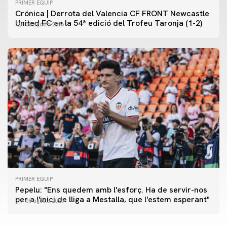
PRIMER EQUIP
Crónica | Derrota del Valencia CF FRONT Newcastle
United FC en la 54ª edició del Trofeu Taronja (1-2)
08 agosto 2026
PRIMER EQUIP
PRIMER EQUIP
Pepelu: "Ens quedem amb l'esforç. Ha de servir-nos
📸 #ValenciaNUFC
PRIMER EQUIP
per a l'inici de lliga a Mestalla, que l'estem esperant"
08 agosto 2026
MESTALLA 📍
08 agosto 2026
08 agosto 2026