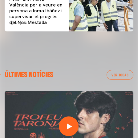
València per a veure en
persona a Inma Ibáñez i
supervisar el progrés
del Nou Mestalla
22 julio 2026
ÚLTIMES NOTÍCIES
VER TODAS