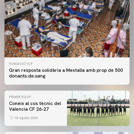
FUNDACIÓ VCF
Gran resposta solidària a Mestalla amb prop de 500
donants de sang
06 agosto 2026
PRIMER EQUIP
Coneix al cos tècnic del
Valencia CF 26-27
06 agosto 2026