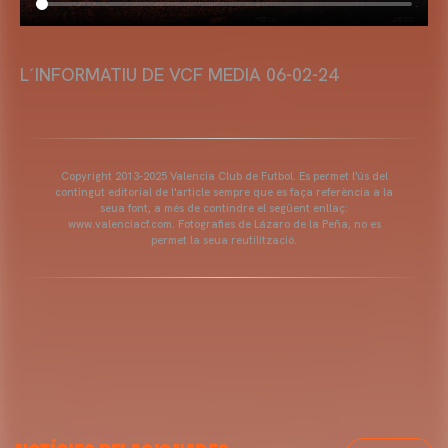
L´INFORMATIU DE VCF MEDIA 06-02-24
Copyright 2013-2025 Valencia Club de Futbol. Es permet l'ús del
contingut editorial de l'article sempre que es faça referència a la
seua font, a més de contindre el següent enllaç:
www.valenciacf.com. Fotografies de Lázaro de la Peña, no es
permet la seua reutilització.