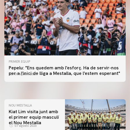
PRIMER EQUIP
PRIMER EQUIP
Pepelu: "Ens quedem amb l'esforç. Ha de servir-nos
📸 #ValenciaNUFC
PRIMER EQUIP
per a l'inici de lliga a Mestalla, que l'estem esperant"
08 agosto 2026
MESTALLA 📍
08 agosto 2026
08 agosto 2026
NOU MESTALLA
Kiat Lim visita junt amb
el primer equip masculí
PRIMER EQUIP
el Nou Mestalla
ENTRENAMENT DEL VALENCIA CF 7/8/2026
07 agosto 2026