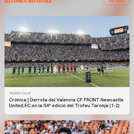
ÚLTIMES NOTÍCIES
VER TODAS
PRIMER EQUIP
Crónica | Derrota del Valencia CF FRONT Newcastle
United FC en la 54ª edició del Trofeu Taronja (1-2)
08 agosto 2026