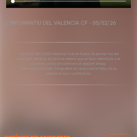
L'INFORMATIU DEL VALENCIA CF - 05/02/26
Copyright 2013-2025 Valencia Club de Futbol. Es permet l'ús del
contingut editorial de l'article sempre que es faça referència a la
seua font, a més de contindre el següent enllaç:
www.valenciacf.com. Fotografies de Lázaro de la Peña, no es
permet la seua reutilització.