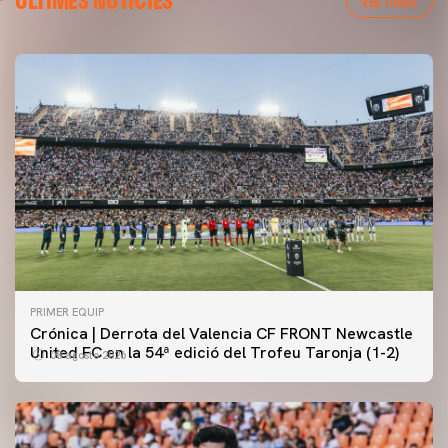
ÚLTIMES NOTÍCIES
VER TODAS
PRIMER EQUIP
Crónica | Derrota del Valencia CF FRONT Newcastle
United FC en la 54ª edició del Trofeu Taronja (1-2)
08 agosto 2026