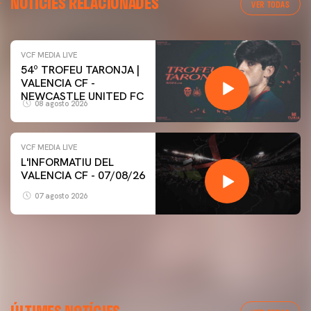
NOTÍCIES RELACIONADES
VER TODAS
VCF MEDIA LIVE
54º TROFEU TARONJA |
VALENCIA CF -
NEWCASTLE UNITED FC
08 agosto 2026
VCF MEDIA LIVE
L'INFORMATIU DEL
VALENCIA CF - 07/08/26
07 agosto 2026