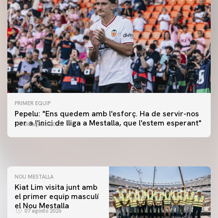
PRIMER EQUIP
PRIMER EQUIP
Pepelu: "Ens quedem amb l'esforç. Ha de servir-nos
📸 #ValenciaNUFC
PRIMER EQUIP
per a l'inici de lliga a Mestalla, que l'estem esperant"
08 agosto 2026
MESTALLA 📍
08 agosto 2026
08 agosto 2026
NOU MESTALLA
Kiat Lim visita junt amb
el primer equip masculí
PRIMER EQUIP
el Nou Mestalla
ENTRENAMENT DEL VALENCIA CF 7/8/2026
07 agosto 2026