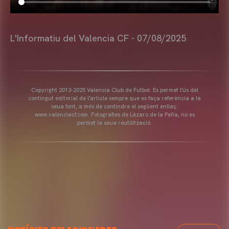
L'Informatiu del Valencia CF - 07/08/2025
Copyright 2013-2025 Valencia Club de Futbol. Es permet l'ús del
contingut editorial de l'article sempre que es faça referència a la
seua font, a més de contindre el següent enllaç:
www.valenciacf.com. Fotografies de Lázaro de la Peña, no es
permet la seua reutilització.