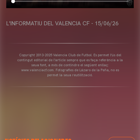
L'INFORMATIU DEL VALENCIA CF - 15/06/26
Copyright 2013-2025 Valencia Club de Futbol. Es permet l'ús del
contingut editorial de l'article sempre que es faça referència a la
seua font, a més de contindre el següent enllaç:
www.valenciacf.com. Fotografies de Lázaro de la Peña, no es
permet la seua reutilització.