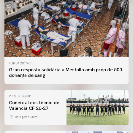
FUNDACIÓ VCF
Gran resposta solidària a Mestalla amb prop de 500
donants de sang
06 agosto 2026
PRIMER EQUIP
Coneix al cos tècnic del
Valencia CF 26-27
06 agosto 2026