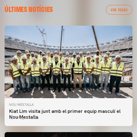
ÚLTIMES NOTÍCIES
VER TODAS
NOU MESTALLA
Kiat Lim visita junt amb el primer equip masculí el
Nou Mestalla
07 agosto 2026