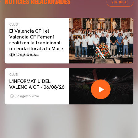
NOTÍCIES RELACIONADES
VER TODAS
CLUB
El Valencia CF i el
Valencia CF Femení
realitzen la tradicional
ofrenda floral a la Mare
de Déu dels
07 agosto 2026
Desamparats
CLUB
L'INFORMATIU DEL
VALENCIA CF - 06/08/26
06 agosto 2026