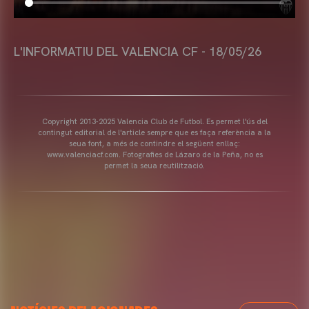
L'INFORMATIU DEL VALENCIA CF - 18/05/26
Copyright 2013-2025 Valencia Club de Futbol. Es permet l'ús del
contingut editorial de l'article sempre que es faça referència a la
seua font, a més de contindre el següent enllaç:
www.valenciacf.com. Fotografies de Lázaro de la Peña, no es
permet la seua reutilització.