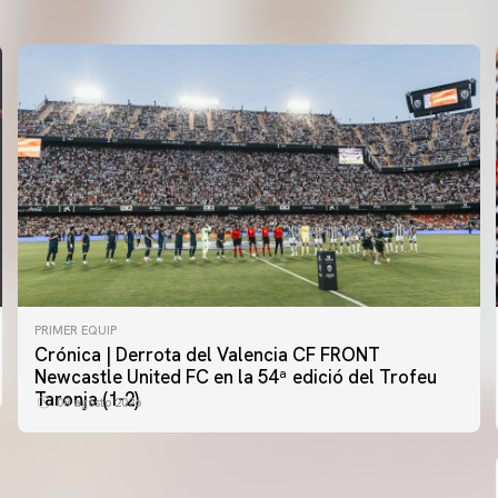
PRIMER EQUIP
Crónica | Derrota del Valencia CF FRONT
PRIMER EQUIP
Newcastle United FC en la 54ª edició del Trofeu
MESTALLA 📍
Taronja (1-2)
08 agosto 2026
08 agosto 2026