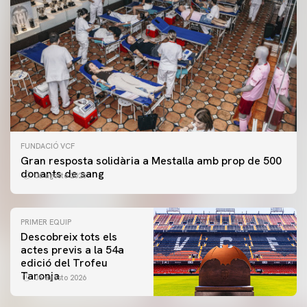
FUNDACIÓ VCF
Gran resposta solidària a Mestalla amb prop de 500
donants de sang
06 agosto 2026
PRIMER EQUIP
Descobreix tots els
actes previs a la 54a
edició del Trofeu
Taronja
06 agosto 2026