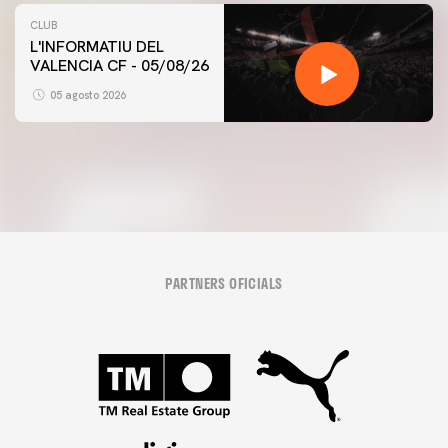
CLUB
L'INFORMATIU DEL
VALENCIA CF - 05/08/26
PRIMER EQUIP
ENTRENAMENT DEL VALENCIA CF 5/8/2026
05 agosto 2026
05 agosto 2026
PARTNERS OFICIALS