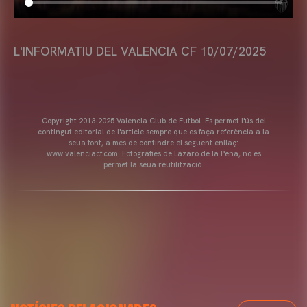
L'INFORMATIU DEL VALENCIA CF 10/07/2025
Copyright 2013-2025 Valencia Club de Futbol. Es permet l'ús del
contingut editorial de l'article sempre que es faça referència a la
seua font, a més de contindre el següent enllaç:
www.valenciacf.com. Fotografies de Lázaro de la Peña, no es
permet la seua reutilització.