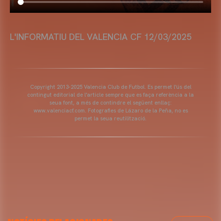
L'INFORMATIU DEL VALENCIA CF 12/03/2025
Copyright 2013-2025 Valencia Club de Futbol. Es permet l'ús del
contingut editorial de l'article sempre que es faça referència a la
seua font, a més de contindre el següent enllaç:
www.valenciacf.com. Fotografies de Lázaro de la Peña, no es
permet la seua reutilització.