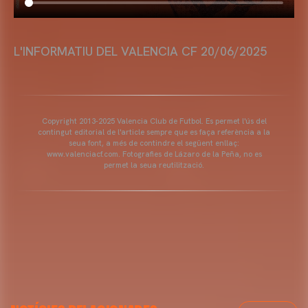
L'INFORMATIU DEL VALENCIA CF 20/06/2025
Copyright 2013-2025 Valencia Club de Futbol. Es permet l'ús del
contingut editorial de l'article sempre que es faça referència a la
seua font, a més de contindre el següent enllaç:
www.valenciacf.com. Fotografies de Lázaro de la Peña, no es
permet la seua reutilització.