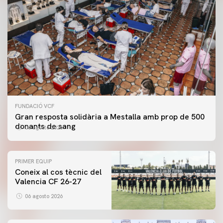
FUNDACIÓ VCF
Gran resposta solidària a Mestalla amb prop de 500
donants de sang
06 agosto 2026
PRIMER EQUIP
Coneix al cos tècnic del
Valencia CF 26-27
06 agosto 2026