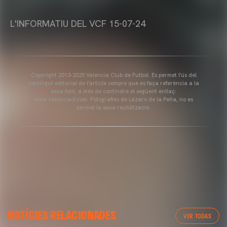
L'INFORMATIU DEL VCF 15-07-24
Copyright 2013-2025 Valencia Club de Futbol. Es permet l'ús del
contingut editorial de l'article sempre que es faça referència a la
seua font, a més de contindre el següent enllaç:
www.valenciacf.com. Fotografies de Lázaro de la Peña, no es
permet la seua reutilització.
NOTÍCIES RELACIONADES
VER TODAS