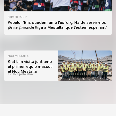
PRIMER EQUIP
PRIMER EQUIP
Pepelu: "Ens quedem amb l'esforç. Ha de servir-nos
📸 #ValenciaNUFC
PRIMER EQUIP
per a l'inici de lliga a Mestalla, que l'estem esperant"
08 agosto 2026
MESTALLA 📍
08 agosto 2026
08 agosto 2026
NOU MESTALLA
Kiat Lim visita junt amb
el primer equip masculí
el Nou Mestalla
07 agosto 2026