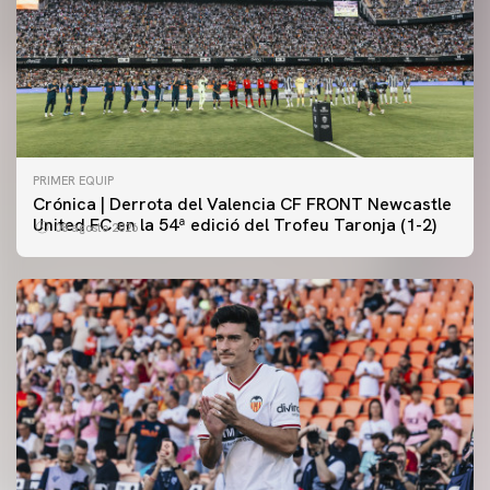
PRIMER EQUIP
Crónica | Derrota del Valencia CF FRONT Newcastle
United FC en la 54ª edició del Trofeu Taronja (1-2)
08 agosto 2026