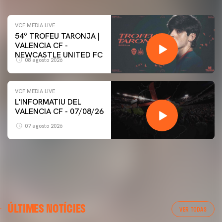
VCF MEDIA LIVE
54º TROFEU TARONJA |
VALENCIA CF -
NEWCASTLE UNITED FC
08 agosto 2026
VCF MEDIA LIVE
L'INFORMATIU DEL
VALENCIA CF - 07/08/26
07 agosto 2026
ÚLTIMES NOTÍCIES
VER TODAS