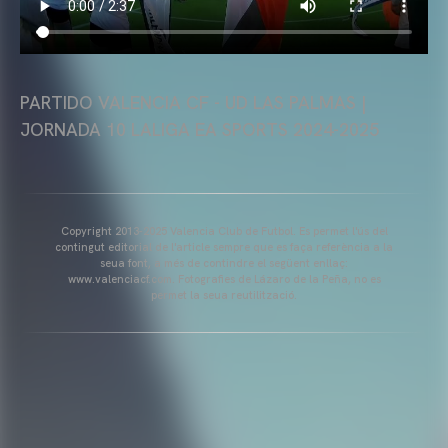
PARTIDO VALENCIA CF - UD LAS PALMAS |
JORNADA 10 LALIGA EA SPORTS 2024-2025
Copyright 2013-2025 Valencia Club de Futbol. Es permet l'ús del
contingut editorial de l'article sempre que es faça referència a la
seua font, a més de contindre el següent enllaç:
www.valenciacf.com. Fotografies de Lázaro de la Peña, no es
permet la seua reutilització.