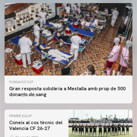
FUNDACIÓ VCF
Gran resposta solidària a Mestalla amb prop de 500
donants de sang
06 agosto 2026
PRIMER EQUIP
Coneix al cos tècnic del
Valencia CF 26-27