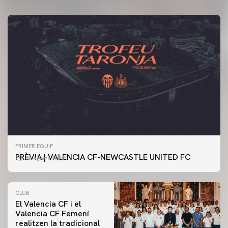
PRIMER EQUIP
PRÈVIA | VALENCIA CF-NEWCASTLE UNITED FC
08 agosto 2026
CLUB
El Valencia CF i el
Valencia CF Femení
realitzen la tradicional