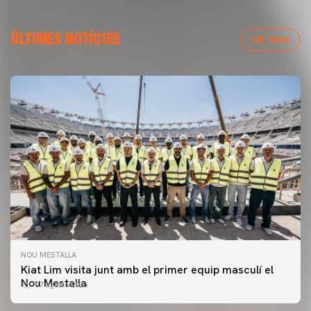
ÚLTIMES NOTÍCIES
VER TODAS
NOU MESTALLA
PRIMER EQUIP
Kiat Lim visita junt amb el primer equip masculí el
ENTRENAMENT DEL VALENCIA CF 7/8/2026
Nou Mestalla
07 agosto 2026
07 agosto 2026