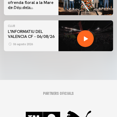
ofrenda floral a la Mare
de Déu dels
07 agosto 2026
Desamparats
CLUB
L'INFORMATIU DEL
VALENCIA CF - 06/08/26
PRIMER EQUIP
ENTRENAMENT DEL VALENCIA CF 6/8/2026
06 agosto 2026
06 agosto 2026
PARTNERS OFICIALS