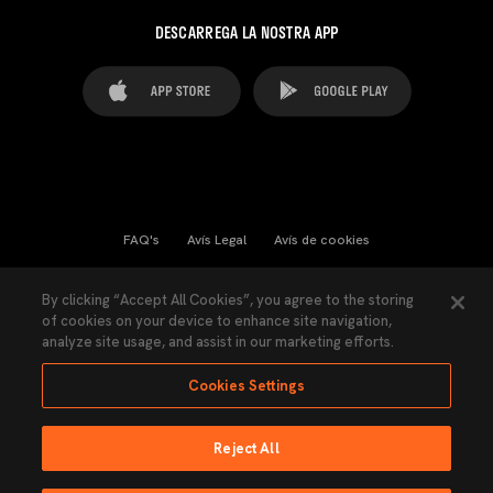
DESCARREGA LA NOSTRA APP
FAQ's
Avís Legal
Avís de cookies
Cookies Settings
Contactes
Premsa
By clicking “Accept All Cookies”, you agree to the storing
of cookies on your device to enhance site navigation,
Llei de Transparència
Política de Privacitat
analyze site usage, and assist in our marketing efforts.
Accessibilitat
Cookies Settings
Reject All
Ninguna parte de esta página puede ser reproducida sin el permiso del Valencia