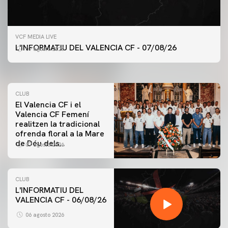
PRIMER EQUIP
VCF MEDIA LIVE
ENTRENAMENT DEL VALENCIA CF 7/8/2026
L'INFORMATIU DEL VALENCIA CF - 07/08/26
07 agosto 2026
07 agosto 2026
CLUB
El Valencia CF i el
Valencia CF Femení
realitzen la tradicional
ofrenda floral a la Mare
de Déu dels
07 agosto 2026
Desamparats
CLUB
L'INFORMATIU DEL
VALENCIA CF - 06/08/26
PRIMER EQUIP
ENTRENAMENT DEL VALENCIA CF 6/8/2026
06 agosto 2026
06 agosto 2026