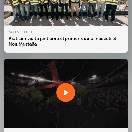
NOU MESTALLA
Kiat Lim visita junt amb el primer equip masculí el
Nou Mestalla
07 agosto 2026