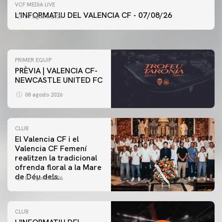
PRIMER EQUIP
VCF MEDIA LIVE
ENTRENAMENT DEL VALENCIA CF 7/8/2026
L'INFORMATIU DEL VALENCIA CF - 07/08/26
07 agosto 2026
07 agosto 2026
PRIMER EQUIP
PRÈVIA | VALENCIA CF-
NEWCASTLE UNITED FC
08 agosto 2026
CLUB
El Valencia CF i el
Valencia CF Femení
realitzen la tradicional
ofrenda floral a la Mare
de Déu dels
07 agosto 2026
Desamparats
CLUB