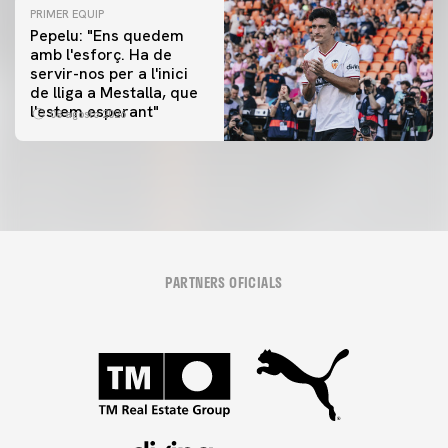
PRIMER EQUIP
Pepelu: "Ens quedem
amb l'esforç. Ha de
servir-nos per a l'inici
de lliga a Mestalla, que
l'estem esperant"
08 agosto 2026
PARTNERS OFICIALS