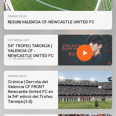
PRIMER EQUIP
RESUM VALENCIA CF-NEWCASTLE UNITED FC
09 agosto 2026
VCF MEDIA LIVE
54º TROFEU TARONJA |
VALENCIA CF -
NEWCASTLE UNITED FC
08 agosto 2026
PRIMER EQUIP
Crónica | Derrota del
Valencia CF FRONT
Newcastle United FC en
la 54ª edició del Trofeu
Taronja (1-2)
08 agosto 2026