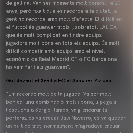
de gallina. Van ser moments molt bonics. Fa 20
anys, però fixa't que es recorda a la ciutat, la
gent ho recorda amb molt d'afecte. El difícil en
el futbol és guanyar títols i, sobretot, LALIGA
que és molt complicat en tindre equips i
jugadors molt bons en tots els equips. És molt
difícil competir amb equips amb el nivell
econòmic de Reial Madrid CF o FC Barcelona i
ho vam fer i els guanyem”.
Gol davant el Sevilla FC al Sánchez Pizjúan
“Em recorde molt de la jugada. Va ser molt
bonica, una combinació molt i bona, li pega a
l'esquena a Sergio Ramos, vaig encarar la
porteria, es va creuar Javi Navarro, es va quedar
un buit de tret, normalment m'agradava creuar-