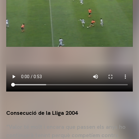
Consecució de la Lliga 2004
“Valor té molt i encara que passen els anys ho
continuarà tenint perquè competíem contra