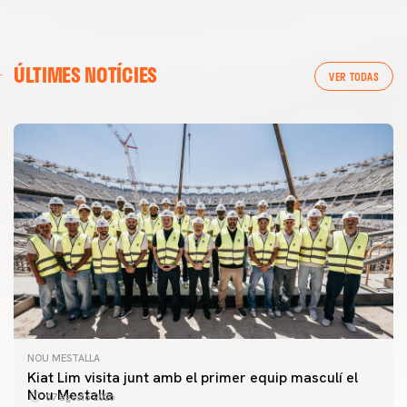
ÚLTIMES NOTÍCIES
VER TODAS
NOU MESTALLA
Kiat Lim visita junt amb el primer equip masculí el
Nou Mestalla
07 agosto 2026