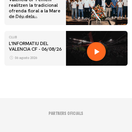
realitzen la tradicional
ofrenda floral a la Mare
de Déu dels
07 agosto 2026
Desamparats
CLUB
L'INFORMATIU DEL
VALENCIA CF - 06/08/26
PRIMER EQUIP
ENTRENAMENT DEL VALENCIA CF 6/8/2026
06 agosto 2026
06 agosto 2026
PARTNERS OFICIALS