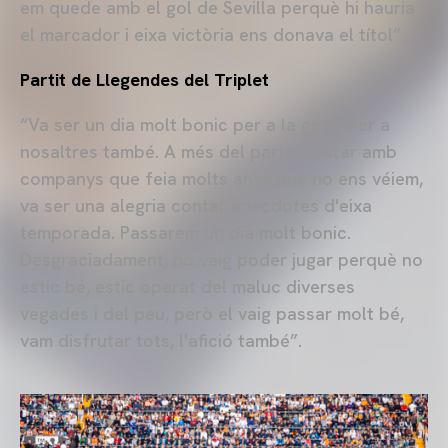
em quede amb el gol de Sevilla perquè hi hauria
el marcador i eixa victòria ens donava el títol”.
Partit de Llegendes del Triplet
“Va ser un dia molt bonic per a la gent, per a
nosaltres també. A més del partit, l'estar amb
companys que feia molts anys que no ens véiem,
va ser una alegria contar anècdotes d'eixa
temporada. Passarem un dia molt bonic.
Desgraciadament, no vaig poder jugar perquè no
estic bé, estic operat del maluc diverses
vegades i del peu, però el vaig passar molt bé,
vam disfrutar tots, l'afició també”.