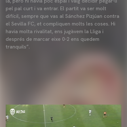
la, però hi havia poc espai i vaig decidir pegar-li
pel pal curt i va entrar. El partit va ser molt
difícil, sempre que vas al Sánchez Pizjúan contra
el Sevilla FC, et compliquen molts les coses. Hi
havia molta rivalitat, ens jugàvem la Lliga i
després de marcar eixe 0-2 ens quedem
tranquils”.