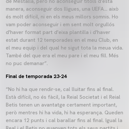
de Mestalla, però no aconseguir títols d'esta
manera, aconseguir dos lligues, una UEFA… això
és molt difícil, ni en els meus millors somnis. Ho
vam poder aconseguir i em sent molt orgullós
d'haver format part d'eixa plantilla i d'haver
estat durant 12 temporades en el meu Club, en
el meu equip i del qual he sigut tota la meua vida.
També del que era el meu pare i el meu fill. Més
no puc demanar”.
Final de temporada 23-24
“No hi ha que rendir-se, cal lluitar fins al final.
Està difícil, no és fàcil, la Reial Societat i el Reial
Betis tenen un avantatge certament important,
però mentres hi ha vida, hi ha esperança. Queden
encara 12 punts i cal barallar fins al final. Igual la
Real i el Betis no guanyen tots els seus partits i