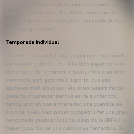
equips que tenien molt de múscul econòmic, amb
jugadors importants. Nosaltres teníem un bloc
molt compacte i els vam poder competir de tu a
tu, a més guanyant”.
Temporada individual
“Va ser el meu millor any, un any molt bo a nivell
individual i col·lectiu. El 100% dels jugadors vam
donar molt de rendiment i quan juntes a un bloc
compacte amb gent molt experta, que ens
ajudaven molt als joves i els joves teníem molta
gana de progressar perquè es va ajuntar tot,
també amb un bon entrenador, una plantilla de
molt de nivell. Vam poder competir i fer una gran
temporada: guanyar la Lliga, després la UEFA i la
Supercopa. Va ser una campanya fantàstica. Jo