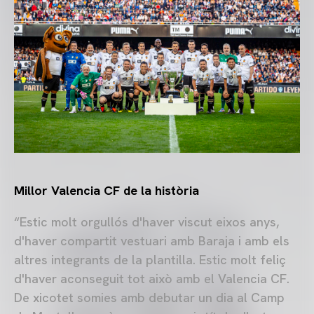
Millor Valencia CF de la història
“Estic molt orgullós d'haver viscut eixos anys,
d'haver compartit vestuari amb Baraja i amb els
altres integrants de la plantilla. Estic molt feliç
d'haver aconseguit tot això amb el Valencia CF.
De xicotet somies amb debutar un dia al Camp