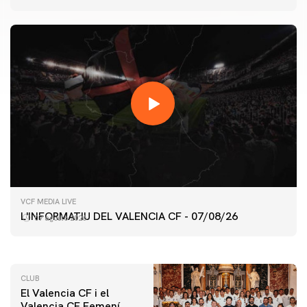
PRIMER EQUIP
VCF MEDIA LIVE
ENTRENAMENT DEL VALENCIA CF 7/8/2026
L'INFORMATIU DEL VALENCIA CF - 07/08/26
07 agosto 2026
07 agosto 2026
CLUB
El Valencia CF i el
Valencia CF Femení