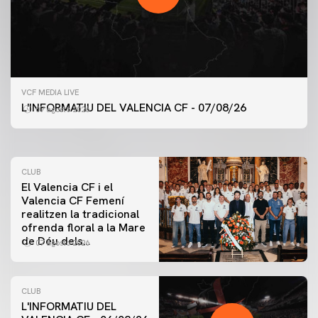
PRIMER EQUIP
VCF MEDIA LIVE
ENTRENAMENT DEL VALENCIA CF 7/8/2026
L'INFORMATIU DEL VALENCIA CF - 07/08/26
07 agosto 2026
07 agosto 2026
CLUB
El Valencia CF i el
Valencia CF Femení
realitzen la tradicional
ofrenda floral a la Mare
de Déu dels
07 agosto 2026
Desamparats
CLUB
L'INFORMATIU DEL