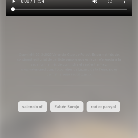
Copyright 2013-2025 Valencia Club de Futbol. Es permet l'ús del
contingut editorial de l'article sempre que es faça referència a la
seua font, a més de contindre el següent enllaç:
www.valenciacf.com. Fotografies de Lázaro de la Peña, no es
permet la seua reutilització.
valencia cf
Rubén Baraja
rcd espanyol