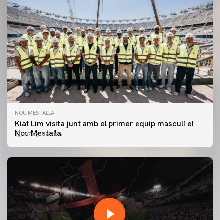
NOU MESTALLA
Kiat Lim visita junt amb el primer equip masculí el
Nou Mestalla
07 agosto 2026