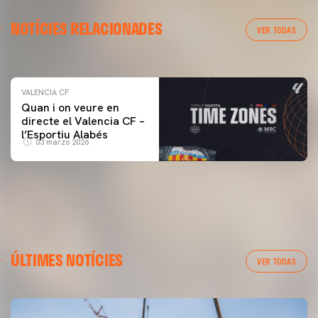
VALENCIA CF
NOTÍCIES RELACIONADES
ENTRENAMENT DEL VALENCIA CF 04/03/26
VER TODAS
04 marzo 2026
VALENCIA CF
Quan i on veure en
directe el Valencia CF –
l’Esportiu Alabés
03 marzo 2026
ÚLTIMES NOTÍCIES
VER TODAS