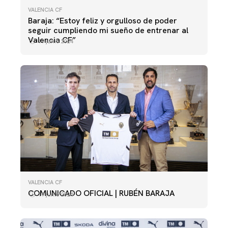
VALENCIA CF
Baraja: “Estoy feliz y orgulloso de poder
seguir cumpliendo mi sueño de entrenar al
Valencia CF”
19 junio 2024
VALENCIA CF
COMUNICADO OFICIAL | RUBÉN BARAJA
19 junio 2024