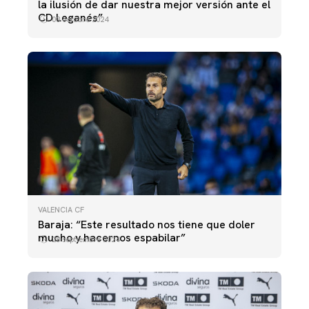
la ilusión de dar nuestra mejor versión ante el
CD Leganés”
03 octubre 2024
VALENCIA CF
Baraja: “Este resultado nos tiene que doler
mucho y hacernos espabilar”
28 septiembre 2024