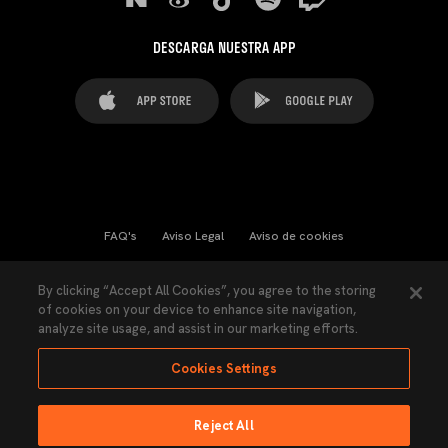
DESCARGA NUESTRA APP
FAQ's
Aviso Legal
Aviso de cookies
Cookies Settings
Contactos
Prensa
By clicking “Accept All Cookies”, you agree to the storing
of cookies on your device to enhance site navigation,
Ley Transparencia
Política de Privacidad
analyze site usage, and assist in our marketing efforts.
Accesibilidad
Cookies Settings
Reject All
Ninguna parte de esta página puede ser reproducida sin el permiso del Valencia