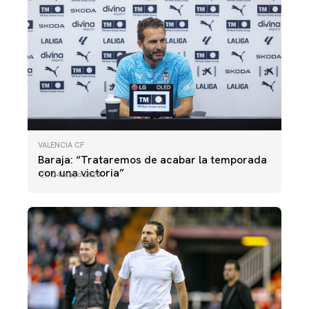
VALENCIA CF
Baraja: “Trataremos de acabar la temporada
con una victoria”
24 mayo 2024