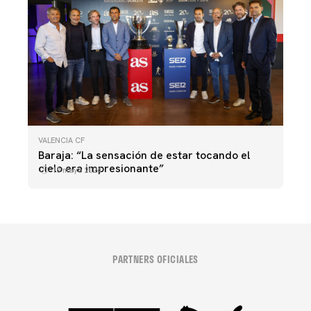
VALENCIA CF
Baraja: “La sensación de estar tocando el
cielo era impresionante”
10 mayo 2024
PARTNERS OFICIALES