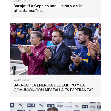
VALENCIA CF
Baraja: “La Copa es una ilusión y así la
afrontamos”
25 noviembre 2024
VALENCIA CF
BARAJA: “LA ENERGÍA DEL EQUIPO Y LA
COMUNIÓN CON MESTALLA ES ESPERANZA”
23 noviembre 2024