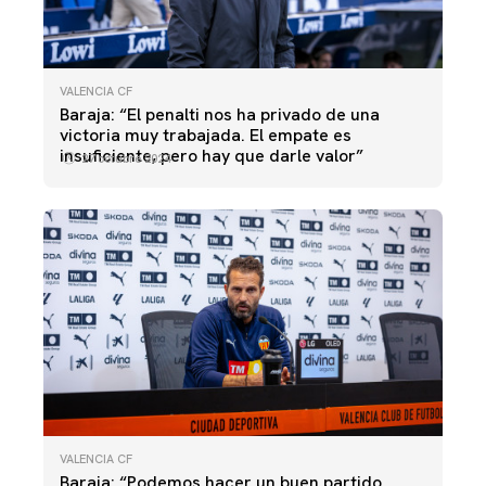
VALENCIA CF
Baraja: “El penalti nos ha privado de una
victoria muy trabajada. El empate es
insuficiente, pero hay que darle valor”
27 octubre 2024
VALENCIA CF
Baraja: “Podemos hacer un buen partido