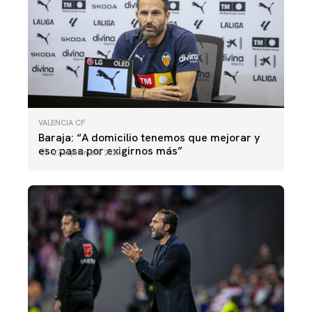
VALENCIA CF
Baraja: “A domicilio tenemos que mejorar y
eso pasa por exigirnos más”
27 septiembre 2024