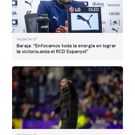
VALENCIA CF
Baraja: “Enfocamos toda la energía en lograr
la victoria ante el RCD Espanyol”
17 diciembre 2024