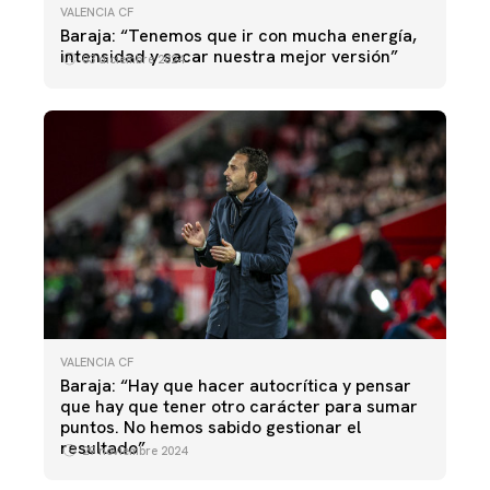
VALENCIA CF
Baraja: “Tenemos que ir con mucha energía,
intensidad y sacar nuestra mejor versión”
03 diciembre 2024
VALENCIA CF
Baraja: “Hay que hacer autocrítica y pensar
que hay que tener otro carácter para sumar
puntos. No hemos sabido gestionar el
resultado”
29 noviembre 2024