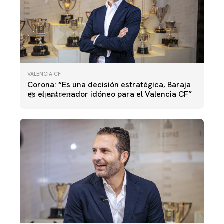
VALENCIA CF
Corona: “Es una decisión estratégica, Baraja
es el entrenador idóneo para el Valencia CF”
19 junio 2024