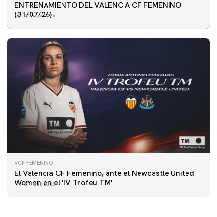
ENTRENAMIENTO DEL VALENCIA CF FEMENINO
(31/07/26)
31 julio 2026
VCF FEMENINO
El Valencia CF Femenino, ante el Newcastle United
Women en el 'IV Trofeu TM'
31 julio 2026