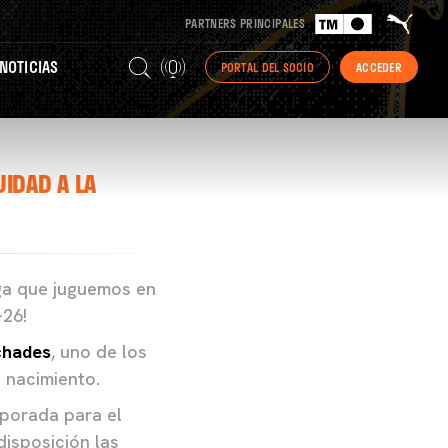
PARTNERS PRINCIPALES
NOTICIAS
PORTAL DEL SOCIO
ACCEDER
UIDAD A LA
iga que juguemos en
-26!
chades
, uno de los
 nacimiento.
mporada para el
disposición las