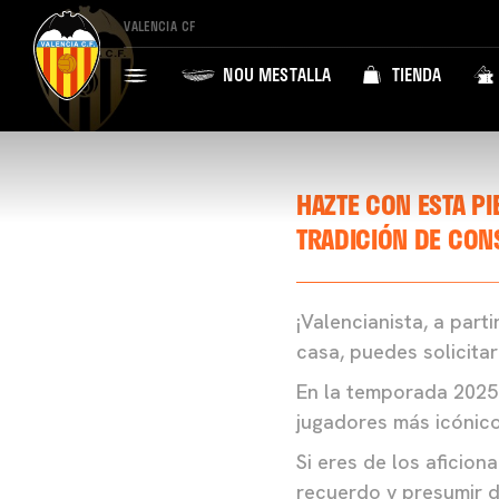
VALENCIA CF
NOU MESTALLA
TIENDA
HAZTE CON ESTA PI
TRADICIÓN DE CON
¡Valencianista, a par
casa, puedes solicita
En la temporada 2025
jugadores más icónico
Si eres de los aficio
recuerdo y presumir d