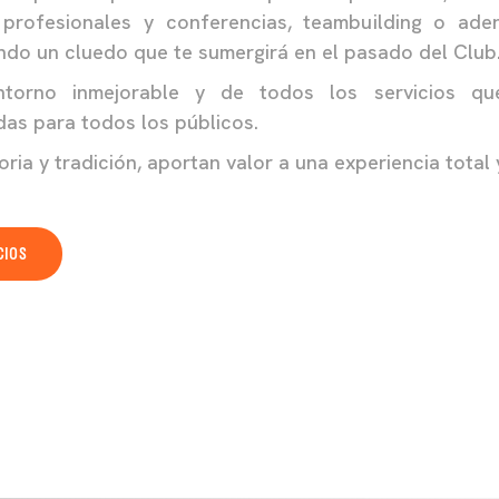
profesionales y conferencias, teambuilding o aden
endo un cluedo que te sumergirá en el pasado del Club
ntorno inmejorable y de todos los servicios qu
das para todos los públicos.
toria y tradición, aportan valor a una experiencia total 
ACTI
CIOS
IVADOS
NG
OCI