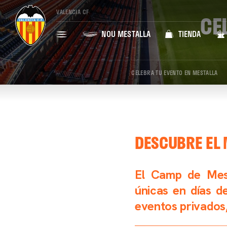
VALENCIA CF
CE
NOU MESTALLA
TIENDA
CELEBRA TU EVENTO EN MESTALLA
DESCUBRE EL 
El Camp de Mest
únicas en días de
eventos privados