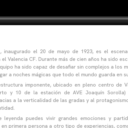
, inaugurado el 20 de mayo de 1923, es el escena
 el Valencia CF. Durante más de cien años ha sido es
equipo ha sido capaz de desafiar sin complejos a los
gar a noches mágicas que todo el mundo guarda en su
structura imponente, ubicado en pleno centro de V
rto y 10 de la estación de AVE Joaquín Sorolla
acias a la verticalidad de las gradas y al protagonis
ntidad.
e leyenda puedes vivir grandes emociones y partido
en primera persona a otro tipo de experiencias, com