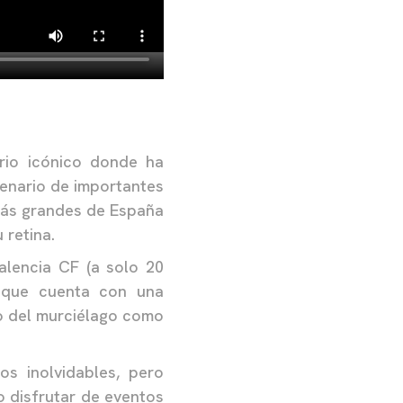
rio icónico donde ha
cenario de importantes
 más grandes de España
 retina.
alencia CF (a solo 20
) que cuenta con una
mo del murciélago como
s inolvidables, pero
o disfrutar de eventos