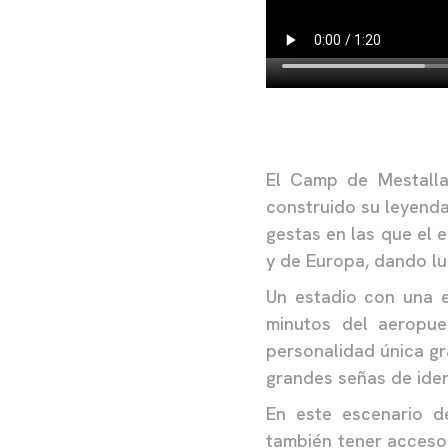
El Camp de Mestalla
construido su leyenda
gestas en las que el 
y de Europa, dando lu
Un estadio con una e
minutos del aeropue
personalidad única gr
grandes señas de ide
En este escenario d
también tener acceso 