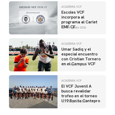
ACADEMIA VCF
Escoles VCF
incorpora al
programa al Carlet
EMF CF
04 agosto 2026
ACADEMIA VCF
Umar Sadiq y el
especial encuentro
con Cristian Tornero
en el Campus VCF
04 agosto 2026
ACADEMIA VCF
El VCF Juvenil A
busca revalidar
trofeo en el torneo
U19 Bonita Cantepro
03 agosto 2026