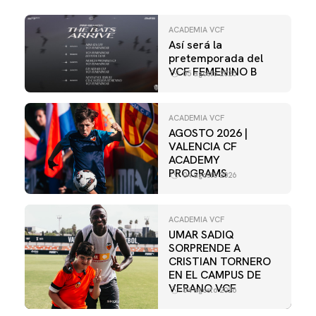
ACADEMIA VCF
Así será la
pretemporada del
VCF FEMENINO B
05 agosto 2026
ACADEMIA VCF
AGOSTO 2026 |
VALENCIA CF
ACADEMY
PROGRAMS
04 agosto 2026
ACADEMIA VCF
UMAR SADIQ
SORPRENDE A
CRISTIAN TORNERO
EN EL CAMPUS DE
VERANO VCF
04 agosto 2026