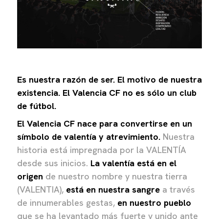
Es nuestra razón de ser. El motivo de nuestra
existe
ncia. El Valencia CF no es sólo un club
de fútbol.
El Valencia CF nace para convertirse en un
símbolo de valentía y atrevimiento.
Nuestra
historia está impregnada por la VALENTÍA
desde sus inicios.
La valentía está en el
origen
de nuestro nombre y nuestra tierra
(VALENTIA),
está en nuestra sangre
a través
de innumerables gestas,
en nuestro pueblo
que se ha levantado más fuerte y unido ante