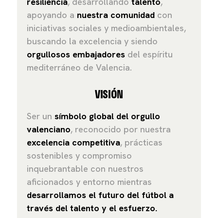
resiliencia
, desarrollando
talento
,
apoyando a
nuestra comunidad
con
iniciativas sociales y medioambientales,
buscando la excelencia y siendo
orgullosos embajadores
del espíritu
mediterráneo de Valencia.
VISIÓN
Ser un
símbolo global del orgullo
valenciano
, reconocido por nuestra
e
xcelencia competitiva
, prácticas
sostenibles y compromiso
inquebrantable con nuestros
aficionados y entorno mientras
desarrollamos el futuro del fútbol a
través del talento y el esfuerzo.