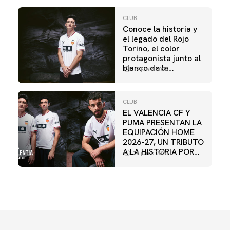
CLUB
Conoce la historia y
el legado del Rojo
Torino, el color
protagonista junto al
blanco de la
19 junio 2026
equipación HOME
2026-27
CLUB
EL VALENCIA CF Y
PUMA PRESENTAN LA
EQUIPACIÓN HOME
2026-27, UN TRIBUTO
A LA HISTORIA POR
18 junio 2026
LA ETERNIDAD DE
MESTALLA