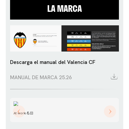
LA MARCA
Descarga el manual del Valencia CF
MANUAL DE MARCA 25.26
At work 💪🏻
Mo