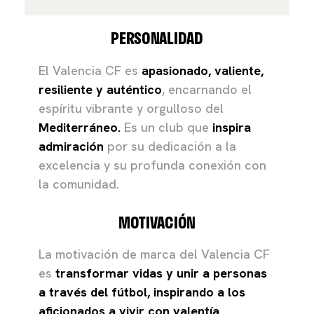
PERSONALIDAD
El Valencia CF es
a
pasionado, valiente,
resiliente y auténtico
, encarnando el
espíritu vibrante y orgulloso del
Mediterráneo.
Es un club que
inspira
admiración
por su dedicación a la
excelencia y su profunda conexión con
la comunidad.
MOTIVACIÓN
La motivación de marca del Valencia CF
es
transformar vidas y unir a personas
a través del fútbol, inspirando a los
aficionados a vivir con valentía,