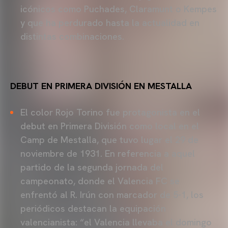
icónicos como Puchades, Claramunt o Kempes
y que ha perdurado hasta la actualidad en
distintas combinaciones.
DEBUT EN PRIMERA DIVISIÓN EN MESTALLA
El color Rojo Torino fue protagonista en el
debut en Primera División como local en el
Camp de Mestalla, que tuvo lugar el 29 de
noviembre de 1931. En referencia a aquel
partido de la segunda jornada del
campeonato, donde el Valencia FC se
enfrentó al R. Irún con marcador de 5-1, los
periódicos destacan la equipación
valencianista: “el Valencia llevaba el domingo