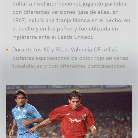
brillar a nivel internacional, jugando partidos
con diferentes versiones (una de ellas, en
1967, incluía una franja blanca en el pecho, en
el cuello y en los puños y fue utilizada en
Inglaterra ante el Leeds United).
Durante los 80 y 90, el Valencia CF utilizó
distintas equipaciones de color rojo en varias
tonalidades y con diferentes combinaciones.