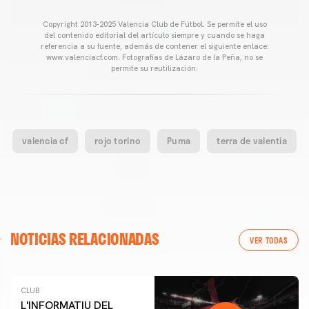
Copyright 2013-2025 Valencia Club de Fútbol. Se permite el uso
del contenido editorial del artículo siempre y cuando se haga
referencia a su fuente, además de contener el siguiente enlace:
www.valenciacf.com. Fotografías de Lázaro de la Peña, no se
permite su reutilización.
valencia cf
rojo torino
Puma
terra de valentia
NOTICIAS RELACIONADAS
VER TODAS
CLUB
L'INFORMATIU DEL