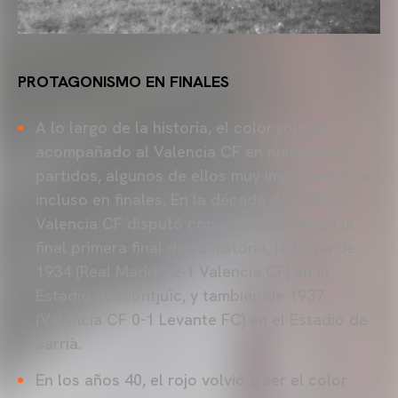
PROTAGONISMO EN FINALES
A lo largo de la historia, el color rojo ha
acompañado al Valencia CF en numerosos
partidos, algunos de ellos muy importantes, e
incluso en finales. En la década de 1930, el
Valencia CF disputó con esta equipación la
final primera final de su historia, la Copa de
1934 (Real Madrid 2-1 Valencia CF) en el
Estadio de Montjuïc, y también de 1937
(Valencia CF 0-1 Levante FC) en el Estadio de
Sarrià.
En los años 40, el rojo volvió a ser el color